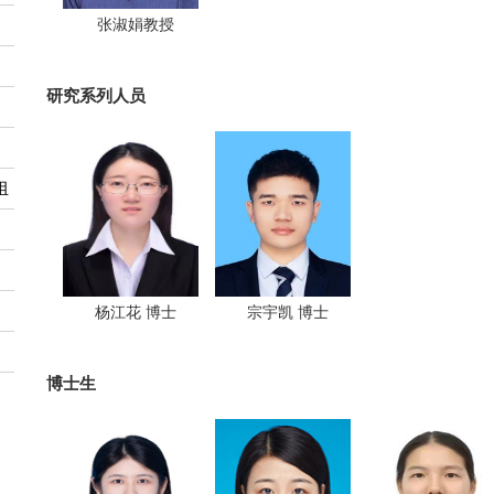
张淑娟教授
研究系列人员
组
杨江花 博士
宗宇凯 博士
博士生