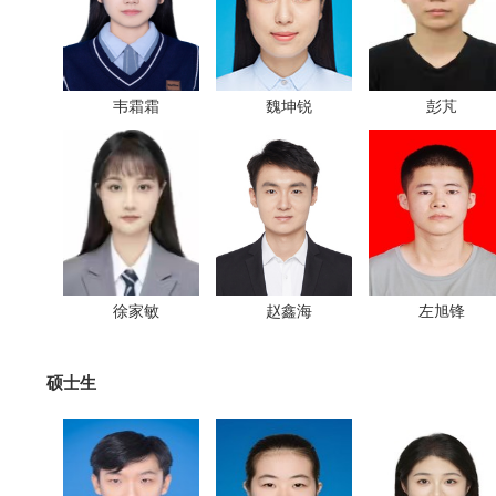
韦霜霜
魏坤锐
彭芃
徐家敏
赵鑫海
左旭锋
硕士生