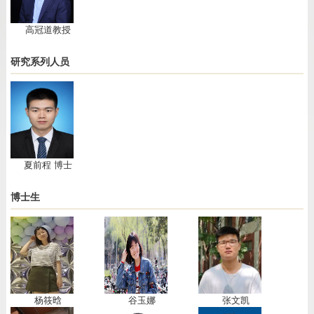
高冠道教授
研究系列人员
夏前程 博士
博士生
杨筱晗
谷玉娜
张文凯