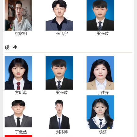
姚家明
张飞宇
梁张岐
硕士生
方昕蓉
梁张岐
​于佳卉
丁傲然
刘祎博
杨莎