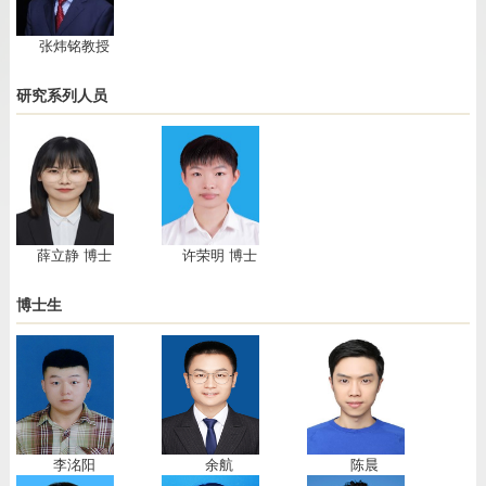
张炜铭教授
研究系列人员
薛立静 博士
许荣明 博士
博士生
李洺阳
余航
陈晨