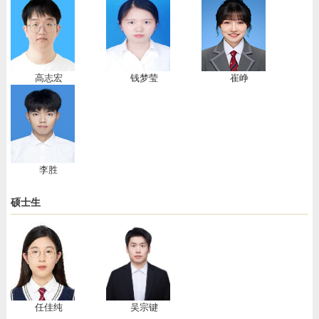
高志宏
​钱梦莹
崔峥
李胜
硕士生
任佳纯
吴宗键