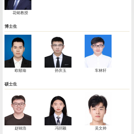
花铭教授
博士生
欧赜瑜
孙庆玉
​车林轩
硕士生
赵锦浩
冯玥颖
吴文帅